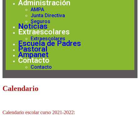
Administración
AMPA
Junta Directiva
Seguros
Noticias
Extraescolares
Extraescolares
Escuela de Padres
Pastoral
Ampanet
Contacto
Contacto
Calendario
Calendario escolar curso 2021-2022: